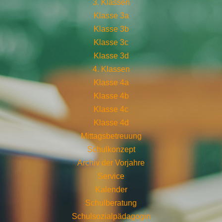
3. Klassen
Klasse 3a
Klasse 3b
Klasse 3c
Klasse 3d
4. Klassen
Klasse 4a
Klasse 4b
Klasse 4c
Klasse 4d
Mittagsbetreuung
Schulkonzept
Archiv der Vorjahre
Service
Kalender
Schulberatung
Schulsozialpädagogin