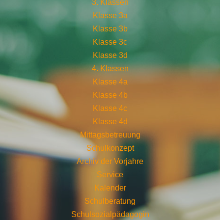
3. Klassen
Klasse 3a
Klasse 3b
Klasse 3c
Klasse 3d
4. Klassen
Klasse 4a
Klasse 4b
Klasse 4c
Klasse 4d
Mittagsbetreuung
Schulkonzept
Archiv der Vorjahre
Service
Kalender
Schulberatung
Schulsozialpädagogin