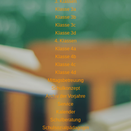
3. Klassen
Klasse 3a
Klasse 3b
Klasse 3c
Klasse 3d
4. Klassen
Klasse 4a
Klasse 4b
Klasse 4c
Klasse 4d
Mittagsbetreuung
Schulkonzept
Archiv der Vorjahre
Service
Kalender
Schulberatung
Schulsozialpädagogin