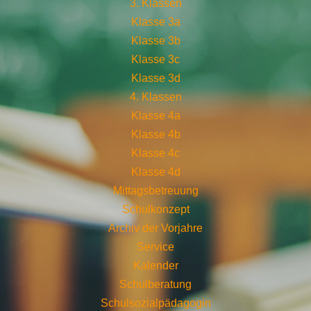
3. Klassen
Klasse 3a
Klasse 3b
Klasse 3c
Klasse 3d
4. Klassen
Klasse 4a
Klasse 4b
Klasse 4c
Klasse 4d
Mittagsbetreuung
Schulkonzept
Archiv der Vorjahre
Service
Kalender
Schulberatung
Schulsozialpädagogin