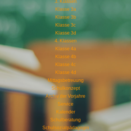
3. Klassen
Klasse 3a
Klasse 3b
Klasse 3c
Klasse 3d
4. Klassen
Klasse 4a
Klasse 4b
Klasse 4c
Klasse 4d
Mittagsbetreuung
Schulkonzept
Archiv der Vorjahre
Service
Kalender
Schulberatung
Schulsozialpädagogin